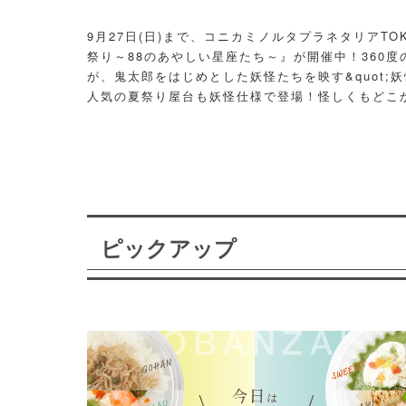
9月27日(日)まで、コニカミノルタプラネタリアT
祭り～88のあやしい星座たち～』が開催中！360度
が、鬼太郎をはじめとした妖怪たちを映す&quot;妖
人気の夏祭り屋台も妖怪仕様で登場！怪しくもどこ
議な空間に、ぜひ訪れてみて！
ピックアップ