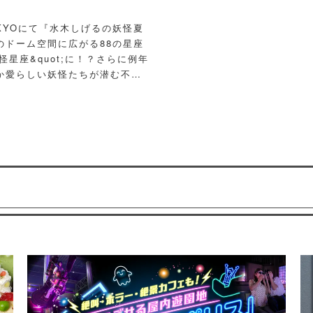
OKYOにて『水木しげるの妖怪夏
のドーム空間に広がる88の星座
怪星座&quot;に！？さらに例年
か愛らしい妖怪たちが潜む不思