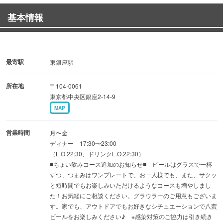
基本情報
■ボリューム満点！旬の食材満載の定番おまかせコース 歓
迎会 送別会にもお奨め！
お料理6〜7品＋飲み放題120分
・・・・・・・・・・・・・・・5,940円（税込）
最寄駅
東銀座駅
■海の幸満載！八蛮名物アクアパッツアコース
所在地
〒104-0061
おまかせコース＋アクアパッツア＋飲み放題120
東京都中央区銀座2-14-9
分・・・・・・・6,930円（税込）
MAP
■ド迫力ローストポークコース
おまかせコース＋ローストポーク＋飲み放題120
営業時間
月〜金
分・・・・・・・7,480円（税込）
ディナー 17:30〜23:00
（L.O.22:30、ドリンクL.O.22:30）
■ちょい飲みコース追加のお知らせ■ ビールはグラスで一杯
※土日祝も8名様以上でご予約OK！
ずつ、つまみはワンプレートで、お一人様でも、また、サクッ
※40名様以上で貸切可。
と短時間でもお楽しみいただけるようなコースも増やしまし
た！お気軽にご相談ください。グラウラーのご用意もございま
す。家でも、アウトドアでもお好きなシチュエーションで八蛮
地下鉄銀座線 東銀座駅から徒歩4分
ビールをお楽しみください♪ ※感染対策のご協力は引き続き