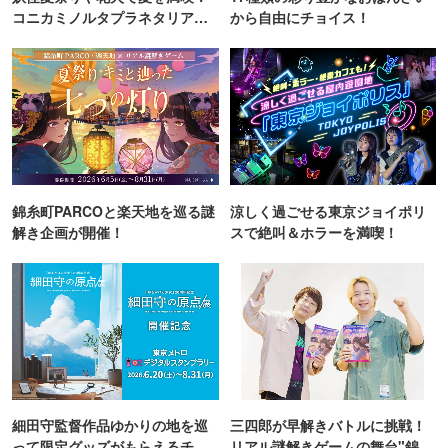
コニカミノルタプラネタリア
から自由にチョイス！
TOKYO
錦糸町PARCOと楽天地を巡る謎
涼しく過ごせる東京ジョイポリ
解き企画が開催！
スで絶叫＆ホラーを満喫！
細田守監督作品ゆかりの地を巡
三四郎が早解きバトルに挑戦！
って限定グッズがもらえるチャ
リアル謎解きゲームの舞台"錦糸