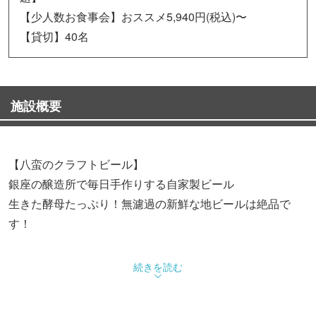
【少人数お食事会】おススメ5,940円(税込)〜
【貸切】40名
施設概要
【八蛮のクラフトビール】
銀座の醸造所で毎日手作りする自家製ビール
生きた酵母たっぷり！無濾過の新鮮な地ビールは絶品で
す！
【クラフトビールを飲み放題で】
続きを読む
出てくる料理はどれも旬の素材を使ったマスター自慢のも
のばかり♪