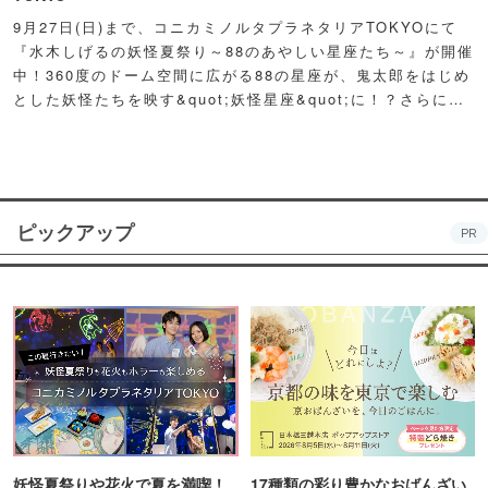
9月27日(日)まで、コニカミノルタプラネタリアTOKYOにて
『水木しげるの妖怪夏祭り～88のあやしい星座たち～』が開催
中！360度のドーム空間に広がる88の星座が、鬼太郎をはじめ
とした妖怪たちを映す&quot;妖怪星座&quot;に！？さらに例
年人気の夏祭り屋台も妖怪仕様で登場！怪しくもどこか愛らし
い妖怪たちが潜む不思議な空間に、ぜひ訪れてみて！
ピックアップ
PR
妖怪夏祭りや花火で夏を満喫！
17種類の彩り豊かなおばんざい