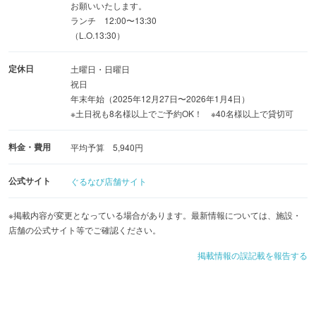
地下鉄日比谷線 築地駅徒歩5分
お願いいたします。
ランチ 12:00〜13:30
（L.O.13:30）
定休日
土曜日・日曜日
祝日
年末年始（2025年12月27日〜2026年1月4日）
※土日祝も8名様以上でご予約OK！ ※40名様以上で貸切可
料金・費用
平均予算 5,940円
公式サイト
ぐるなび店舗サイト
※掲載内容が変更となっている場合があります。最新情報については、施設・
店舗の公式サイト等でご確認ください。
掲載情報の誤記載を報告する