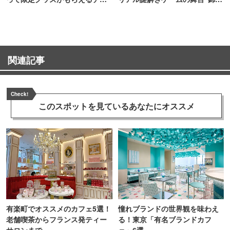
ンス！
町PARCO・楽天地"を巡る！
関連記事
Check!
このスポットを見ている
あなたにオススメ
有楽町でオススメのカフェ5選！
憧れブランドの世界観を味わえ
老舗喫茶からフランス発ティー
る！東京「有名ブランドカフ
サロンまで
ェ」6選