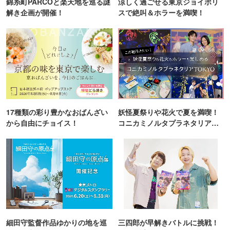
錦糸町PARCOと楽天地を巡る謎
涼しく過ごせる東京ジョイポリ
解き企画が開催！
スで絶叫＆ホラーを満喫！
17種類の彩り豊かなおばんざい
妖怪夏祭りや花火で夏を満喫！
から自由にチョイス！
コニカミノルタプラネタリア
TOKYO
細田守監督作品ゆかりの地を巡
三四郎が早解きバトルに挑戦！