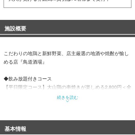
施設概要
こだわりの地鶏と新鮮野菜、店主厳選の地酒や焼酎が愉し
める店『鳥道酒場』
◆飲み放題付きコース
【平日限定コース】大山鶏の串焼きが楽しめる2,800円＜全
5品＞（現在休止）
続きを読む
【餃子コース】名物！鳥道手作りの餃子を堪能3,300円＜全
7品＞
【旬の宴会コース】話題のチーズ鉄板や鮮魚を3,800円＜全
基本情報
8品＞