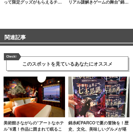
って限定グッズがもらえるチャ
リアル謎解きゲームの舞台"錦糸
ンス！
町PARCO・楽天地"を巡る！
関連記事
Check!
このスポットを見ている
あなたにオススメ
美術館さながらの“アートなホテ
錦糸町PARCOで夏の冒険を！歴
ル”6選！作品に囲まれて眠るこ
史、文化、美味しいグルメが堪