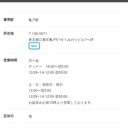
◆単品飲み放題 2,200円→1,628円！アサヒスーパードラ
イも飲み放題！
最寄駅
亀戸駅
所在地
〒136-0071
◆自慢の地鶏料理
東京都江東区亀戸5-14-1 みのりビル1〜2F
「大山鶏」など厳選素材を使用。
MAP
ブランド鶏を使った『白レバーの刺身』『鶏モモ串』など
営業時間
月〜金
◆店主のこだわり『日本酒』『焼酎』
ディナー 16:00〜翌5:00
12/29~1/4 12:00-翌05:00
真澄、獺祭、千寿等の日本酒も飲み放題になります。
土・日・祝前日・祝日
12:00〜翌5:00
12/29~1/4 12:00-翌05:00
お盆休みお昼12時より営業しております。
定休日
無