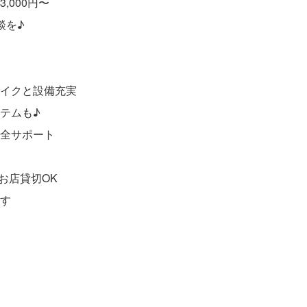
000円〜
談を♪
イクと設備充実
テムも♪
全サポート
お店貸切OK
す