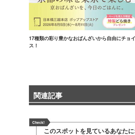
17種類の彩り豊かなおばんざいから自由にチョ
ス！
関連記事
Check!
このスポットを見ている
あなたに