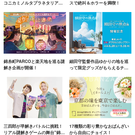
コニカミノルタプラネタリア
スで絶叫＆ホラーを満喫！
TOKYO
錦糸町PARCOと楽天地を巡る謎
細田守監督作品ゆかりの地を巡
解き企画が開催！
って限定グッズがもらえるチャ
ンス！
三四郎が早解きバトルに挑戦！
17種類の彩り豊かなおばんざい
リアル謎解きゲームの舞台"錦糸
から自由にチョイス！