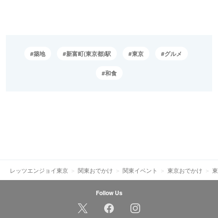
築地
新富町(東京都)駅
東京
グルメ
和食
レッツエンジョイ東京
関東おでかけ
関東イベント
東京おでかけ
東
Follow Us