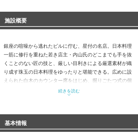
施設概要
銀座の喧噪から逃れたビルに佇む、星付の名店。日本料理
一筋に修行を重ねた若き店主・内山氏のどこまでも手を抜
くことのない匠の技と、厳しい目利きによる厳選素材が織
り成す珠玉の日本料理をゆったりと堪能できる。広めに設
えられた白木のカウンター席をはじめ、掘りごたつ式の個
室も完備。茶道を学んだ店主の客人を心からもてなす配慮
続きを読む
も魅力。かしこまることなく、日本の粋と心に染みる逸品
を堪能できる、貴重な一軒だ。
基本情報