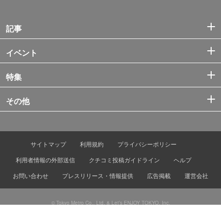
記事
イベント
特集
その他
サイトマップ
利用規約
プライバシーポリシー
利用者情報の外部送信
クチコミ投稿ガイドライン
ヘルプ
お問い合わせ
プレスリリース・情報提供
広告掲載
運営会社
© Tokyo Metro Co., Ltd. & Let’s ENJOY TOKYO, Inc.