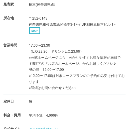
最寄駅
橋本(神奈川県)駅
■飲み放題付き宴会コース■
所在地
〒252-0143
2h飲み放題付4300円(税込)〜ご用意ございます。
神奈川県相模原市緑区橋本3-17-7 DK相模原橋本ビル 1F
早い時間（〜17時）・遅い時間（21時〜）はもっとお得
MAP
に。
お得な割引クーポンはクーポンページをご覧ください♪
営業時間
17:00〜23:30
（L.O.22:30、ドリンクL.O.23:00）
※公式ホームページにも、分かりやすくお得な情報が満載で
す!!以下の『お店のホームページ』からお越しください♪
昼の部 12:00〜17:00
※12:00〜17:00は対象コースプランのご予約のみ受け付けてお
ります
※詳細はお問い合わせください
定休日
無
料金・費用
平均予算 4,000円
公式サイト
ぐるなび店舗サイト