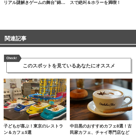
リアル謎解きゲームの舞台"錦糸
スで絶叫＆ホラーを満喫！
町PARCO・楽天地"を巡る！
関連記事
Check!
このスポットを見ている
あなたにオススメ
子どもが喜ぶ！東京のレストラ
中目黒のおすすめカフェ8選！古
ン＆カフェ5選
民家カフェ、チャイ専門店など