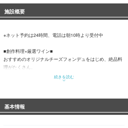
施設概要
※ネット予約は24時間、電話は朝10時より受付中
■創作料理×厳選ワイン■
おすすめのオリジナルチーズフォンデュをはじめ、絶品料
理がたくさん。
ワインとのマリアージュを是非お楽しみください。
続きを読む
■お洒落なこだわり個室■
ご利用のシーンに合わせてこだわりのお席をご案内致しま
基本情報
す。
女子会や合コンはもちろん、大切なお集まりにもご利用い
ただけます。