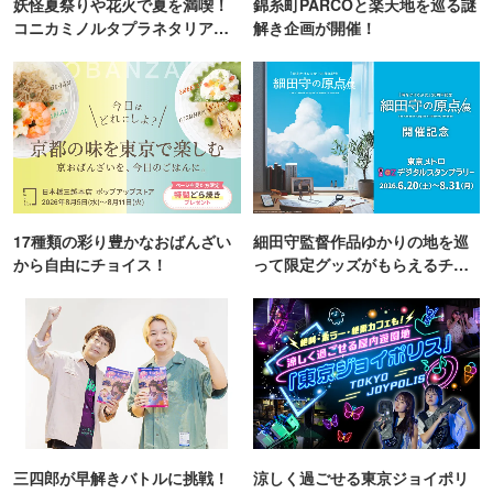
妖怪夏祭りや花火で夏を満喫！
錦糸町PARCOと楽天地を巡る謎
コニカミノルタプラネタリア
解き企画が開催！
TOKYO
17種類の彩り豊かなおばんざい
細田守監督作品ゆかりの地を巡
から自由にチョイス！
って限定グッズがもらえるチャ
ンス！
三四郎が早解きバトルに挑戦！
涼しく過ごせる東京ジョイポリ