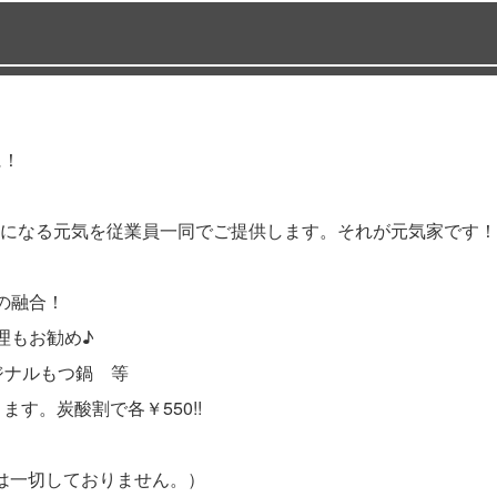
に！
になる元気を従業員一同でご提供します。それが元気家です！
の融合！
理もお勧め♪
ジナルもつ鍋 等
す。炭酸割で各￥550!!
は一切しておりません。）