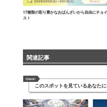
17種類の彩り豊かなおばんざいから自由にチョ
ス！
関連記事
Check!
このスポットを見ている
あなたに