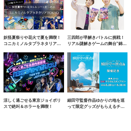
妖怪夏祭りや花火で夏を満喫！
三四郎が早解きバトルに挑戦！
コニカミノルタプラネタリア
リアル謎解きゲームの舞台"錦糸
TOKYO
町PARCO・楽天地"を巡る！
涼しく過ごせる東京ジョイポリ
細田守監督作品ゆかりの地を巡
スで絶叫＆ホラーを満喫！
って限定グッズがもらえるチャ
ンス！