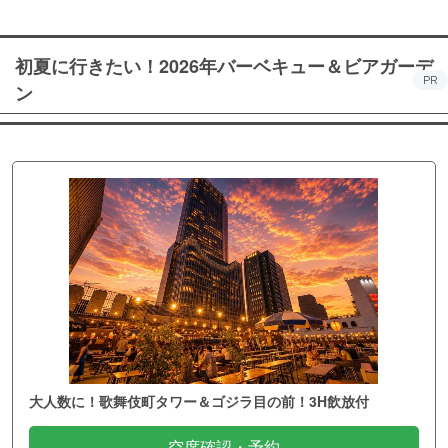
初夏に行きたい！2026年バーベキュー＆ビアガーデ
PR
ン
大人数に！歌舞伎町タワー＆ゴジラ目の前！3H飲放付
空席確認・予約