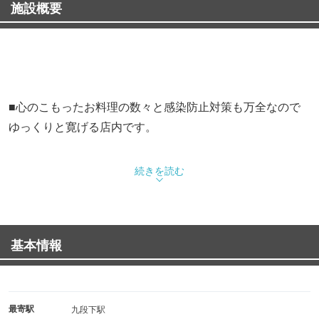
施設概要
■心のこもったお料理の数々と感染防止対策も万全なので
ゆっくりと寛げる店内です。
続きを読む
■カウンターはありませんが、お一人様も大歓迎。
基本情報
広々したお席でのんびりとお過ごしください。
最寄駅
九段下駅