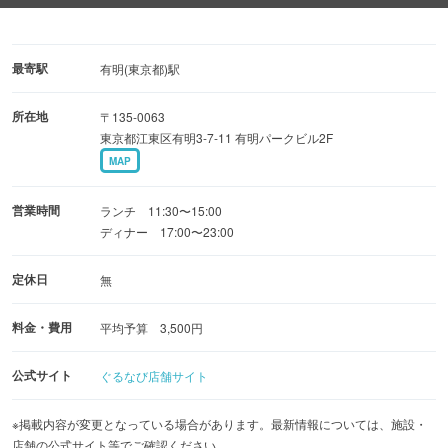
●『夜御膳（定食スタイル）』メニューもございますので
お一人様のご利用も大歓迎です
最寄駅
有明(東京都)駅
当店のメインは「蒸篭蒸ししゃぶ」特注せいろで蒸し上げ
所在地
〒135-0063
ることで、甘くてコクのある特有の香りがたち、旨味が引
東京都江東区有明3-7-11 有明パークビル2F
き立ちます。素材を活かした一番美味しい食べ方でお召し
MAP
上がりいただけます。
営業時間
ランチ 11:30〜15:00
店内は木目調で温かみがあり、なおかつ高い天井で開放的
ディナー 17:00〜23:00
な空間となっております。
定休日
無
上質な環境で仲間との普段使い、特別なお食事の会、社用
の会食にも最適です
料金・費用
平均予算 3,500円
公式サイト
ぐるなび店舗サイト
※掲載内容が変更となっている場合があります。最新情報については、施設・
店舗の公式サイト等でご確認ください。