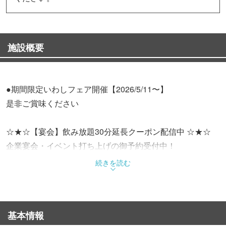
施設概要
●期間限定いわしフェア開催【2026/5/11〜】
是非ご賞味ください
☆★☆【宴会】飲み放題30分延長クーポン配信中 ☆★☆
企業宴会・イベント打ち上げの御予約受付中！
コースは3名様より≪4,000円／4,500円／5,000円／6,000
続きを読む
円／7,000円／8,000円／9,000円≫
会席は2名様より≪4,000円／4,500円≫
【貸切予約】は70名様〜80名様
基本情報