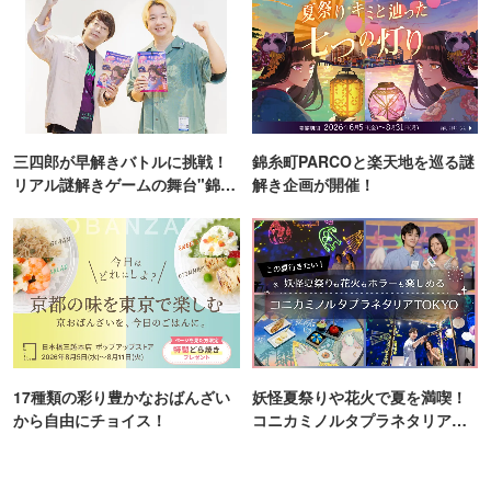
三四郎が早解きバトルに挑戦！
錦糸町PARCOと楽天地を巡る謎
リアル謎解きゲームの舞台"錦糸
解き企画が開催！
町PARCO・楽天地"を巡る！
17種類の彩り豊かなおばんざい
妖怪夏祭りや花火で夏を満喫！
から自由にチョイス！
コニカミノルタプラネタリア
TOKYO