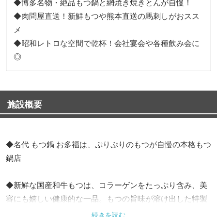
◆博多名物・絶品もつ鍋と網焼き焼きとんが自慢！
◆肉問屋直送！新鮮もつや熊本直送の馬刺しがおスス
メ
◆昭和レトロな空間で乾杯！会社宴会や各種飲み会に
◎
施設概要
◆名代 もつ鍋 お多福は、ぷりぷりのもつが自慢の本格もつ
鍋店
◆新鮮な国産和牛もつは、コラーゲンをたっぷり含み、美
容にも嬉しい健康的な一品。もつの旨味が溶け出した特製
のスープは、醤油、味噌、塩の3種類からお好みの味をお
続きを読む