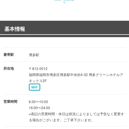
選びいただけます。〆のちゃんぽん麺や雑炊は、もつ鍋の
旨味が凝縮されたスープを最後まで楽しめる、至福の味わ
いです。また、もつ鍋とご一緒に楽しめる九州の郷土料理
基本情報
も多数ご用意しています。
◆お酒を温める伝統的な酒器「黒じょか」で飲む本格焼酎
は、まろやかで奥深い味わい。活気がありながらも落ち着
最寄駅
博多駅
いた雰囲気の店内で、大切な人との時間をゆっくりとお過
所在地
〒812-0012
ごしください。
福岡県福岡市博多区博多駅中央街4-32 博多グリーンホテルア
ネックス2F
◆ご家族や友人との食事から、会社の宴会まで様々なシー
MAP
ンでご利用いただけます。博多の味を心ゆくまでお楽しみ
ください。
営業時間
6:30〜10:00
16:00〜24:00
※表記の営業時間・休日は状況によりましては予告なく変更す
る場合がございます。ご了承下さいませ。