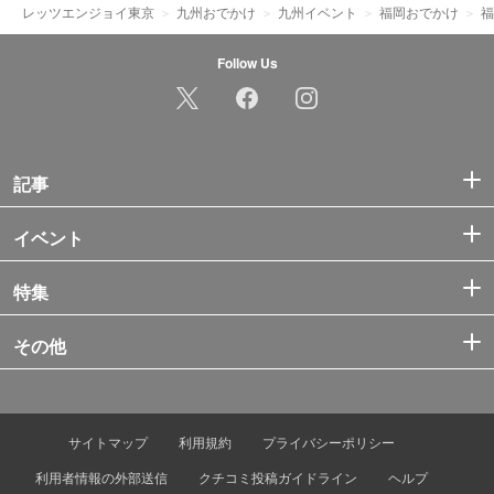
レッツエンジョイ東京
九州おでかけ
九州イベント
福岡おでかけ
福
Follow Us
記事
イベント
特集
その他
サイトマップ
利用規約
プライバシーポリシー
利用者情報の外部送信
クチコミ投稿ガイドライン
ヘルプ