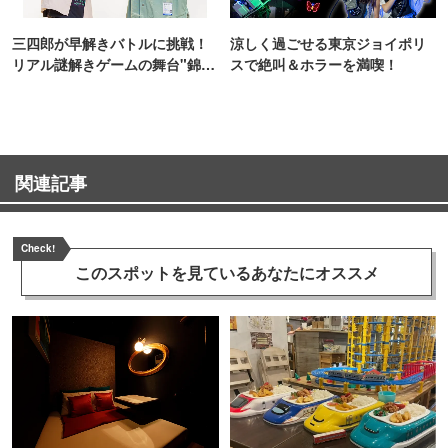
三四郎が早解きバトルに挑戦！
涼しく過ごせる東京ジョイポリ
リアル謎解きゲームの舞台"錦糸
スで絶叫＆ホラーを満喫！
町PARCO・楽天地"を巡る！
関連記事
Check!
このスポットを見ている
あなたにオススメ