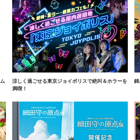
ム
涼しく過ごせる東京ジョイポリスで絶叫＆ホラーを
錦
満喫！