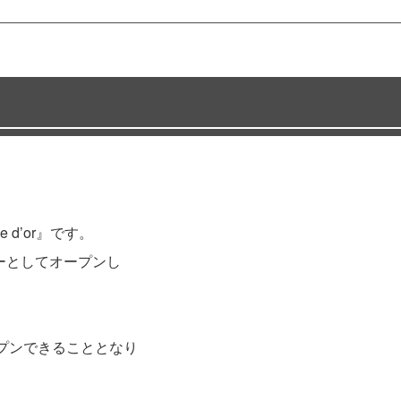
 d’or』です。
ーバーとしてオープンし
ープンできることとなり