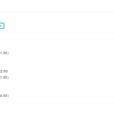
AP
1:30）
:00
1:30）
4:30）