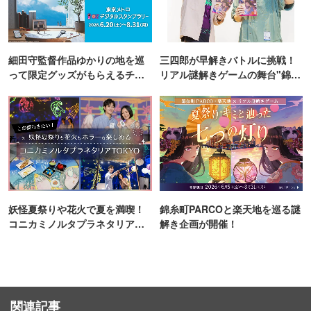
細田守監督作品ゆかりの地を巡
三四郎が早解きバトルに挑戦！
って限定グッズがもらえるチャ
リアル謎解きゲームの舞台"錦糸
ンス！
町PARCO・楽天地"を巡る！
妖怪夏祭りや花火で夏を満喫！
錦糸町PARCOと楽天地を巡る謎
コニカミノルタプラネタリア
解き企画が開催！
TOKYO
関連記事