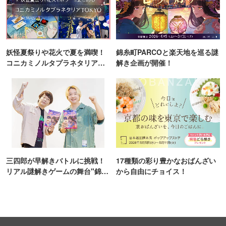
妖怪夏祭りや花火で夏を満喫！
錦糸町PARCOと楽天地を巡る謎
コニカミノルタプラネタリア
解き企画が開催！
TOKYO
三四郎が早解きバトルに挑戦！
17種類の彩り豊かなおばんざい
リアル謎解きゲームの舞台"錦糸
から自由にチョイス！
町PARCO・楽天地"を巡る！