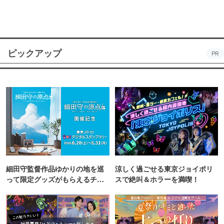
ピックアップ
PR
細田守監督作品ゆかりの地を巡
涼しく過ごせる東京ジョイポリ
って限定グッズがもらえるチャ
スで絶叫＆ホラーを満喫！
ンス！