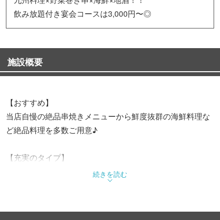
飲み放題付き宴会コースは3,000円〜◎
施設概要
【おすすめ】
当店自慢の絶品串焼きメニューから鮮度抜群の海鮮料理な
ど絶品料理を多数ご用意♪
【充実のタイプ】
ゆったりとした大人の隠れ家空間
続きを読む
2名様〜大人数もOKの個室を完備！
個室席／掘り炬燵…シーンにあわせてご案内◎