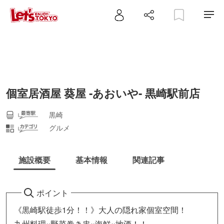
個室居酒屋 葵屋 ‐あおいや‐ 黒崎駅前店
黒崎
グルメ
施設概要
基本情報
関連記事
ポイント
《黒崎駅徒歩1分！！》大人の隠れ家個室空間！
九州料理×野菜巻き串×海鮮×地酒！！