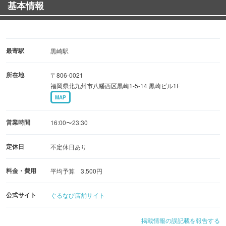
基本情報
【コース】
《雅》2.5時間飲み放題＊8品＊3500円
《葵屋》2.5時間飲み放題＊9品＊4000円
最寄駅
黒崎駅
黒崎駅周辺での宴会・飲み会・誕生日会・女子会・歓送迎
所在地
〒806-0021
会なら『葵屋』へ！
福岡県北九州市八幡西区黒崎1-5-14 黒崎ビル1F
MAP
営業時間
16:00〜23:30
定休日
不定休日あり
料金・費用
平均予算 3,500円
公式サイト
ぐるなび店舗サイト
掲載情報の誤記載を報告する