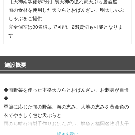
【天神南駅徒歩2分】裏天神の隠れ家天ぷら居酒屋
旬の食材を使用した天ぷらとおばんざい、明太しゃぶ
しゃぶをご提供
完全個室は30名様まで可能、2階貸切も可能となりま
す
施設概要
◆旬野菜を使った本格天ぷらとおばんざい、お刺身が自慢
◆
季節に応じた旬の野菜、海の恵み、大地の恵みを黄金色の
衣でやさしく包む天ぷらと
雨のち晴れ特製手作りおばんざい、鮮魚と福岡名物明太子
を使用した【明太しゃぶしゃぶ】をご提供
続きを読む