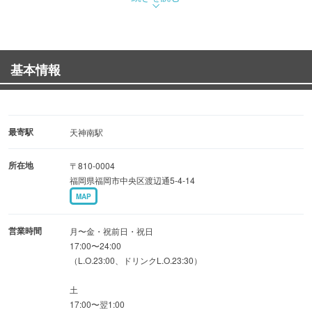
2階席は個室が6部屋。最大30名様までご利用可能となりま
す。
各種御宴会、接待会合、仲間内同士のお集りや記念日など
基本情報
様々なシーンでご利用頂けます。
皆さまのご来店を心よりお待ちしております。
最寄駅
天神南駅
所在地
〒810-0004
福岡県福岡市中央区渡辺通5-4-14
MAP
営業時間
月〜金・祝前日・祝日
17:00〜24:00
（L.O.23:00、ドリンクL.O.23:30）
土
17:00〜翌1:00