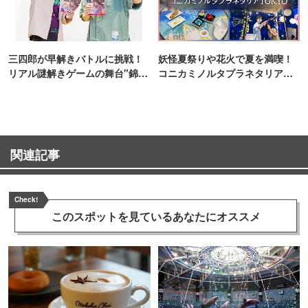
三四郎が早解きバトルに挑戦！
妖怪夏祭りや花火で夏を満喫！
リアル謎解きゲームの舞台"錦糸
コニカミノルタプラネタリア
町PARCO・楽天地"を巡る！
TOKYO
関連記事
Check!
このスポットを見ている
あなたにオススメ