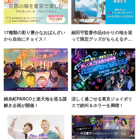
17種類の彩り豊かなおばんざい
細田守監督作品ゆかりの地を巡
から自由にチョイス！
って限定グッズがもらえるチャ
ンス！
錦糸町PARCOと楽天地を巡る謎
涼しく過ごせる東京ジョイポリ
解き企画が開催！
スで絶叫＆ホラーを満喫！