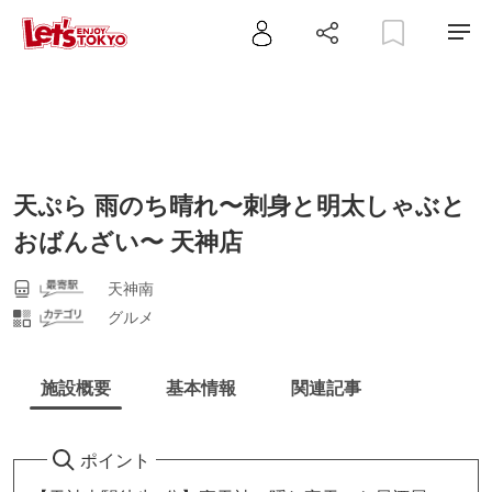
天ぷら 雨のち晴れ〜刺身と明太しゃぶと
おばんざい〜 天神店
天神南
グルメ
施設概要
基本情報
関連記事
ポイント