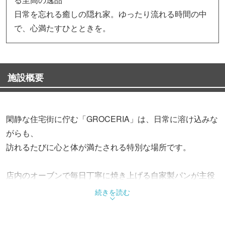
日常を忘れる癒しの隠れ家。ゆったり流れる時間の中
で、心満たすひとときを。
施設概要
閑静な住宅街に佇む「GROCERIA」は、日常に溶け込みな
がらも、
訪れるたびに心と体が満たされる特別な場所です。
店内のオーブンで毎日丁寧に焼き上げる自家製パンが主役
のパンビュッフェは、
続きを読む
ランチもディナーも食べ放題。香ばしい香りと、ふわふ
わ・もちもちの食感が食欲をそそります。