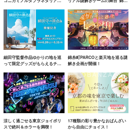
コニカミノルタプラネタリア
リアル謎解きゲームの舞台"錦糸
TOKYO
町PARCO・楽天地"を巡る！
細田守監督作品ゆかりの地を巡
錦糸町PARCOと楽天地を巡る謎
って限定グッズがもらえるチャ
解き企画が開催！
ンス！
涼しく過ごせる東京ジョイポリ
17種類の彩り豊かなおばんざい
スで絶叫＆ホラーを満喫！
から自由にチョイス！