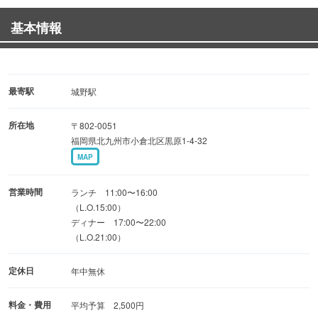
基本情報
お食事のメインには、口の中でとろける牛肉100%のジュ
ーシーなハンバーグや、
シェフのこだわりが光る本格パスタ、じっくり煮込んだ絶
品肉料理など、
最寄駅
城野駅
幅広い世代にご満足いただける多彩なメニューをご用意し
所在地
〒802-0051
ております。
福岡県北九州市小倉北区黒原1-4-32
MAP
ゆったりとしたテーブル席や、座り心地の良いソファー席
は、
営業時間
ランチ 11:00〜16:00
お一人様からご家族連れまで、様々なシーンでくつろぎの
（L.O.15:00）
ディナー 17:00〜22:00
ひとときをお過ごしいただけます。
（L.O.21:00）
GROCERIAで、美味しい料理と癒しの空間に包まれる、贅
定休日
年中無休
沢な時間をお過ごしください。
料金・費用
平均予算 2,500円