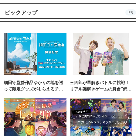
ピックアップ
PR
細田守監督作品ゆかりの地を巡
三四郎が早解きバトルに挑戦！
って限定グッズがもらえるチャ
リアル謎解きゲームの舞台"錦糸
ンス！
町PARCO・楽天地"を巡る！