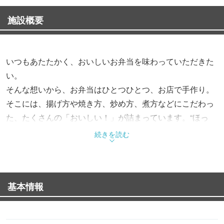
施設概要
いつもあたたかく、おいしいお弁当を味わっていただきた
い。
そんな想いから、お弁当はひとつひとつ、お店で手作り。
そこには、揚げ方や焼き方、炒め方、煮方などにこだわっ
た、たくさんの「おいしい！」が詰まっています。“ほっ
と”できるお弁当で、“もっと”お客様を笑顔にする。これか
続きを読む
らも、そんなお弁当をお届けします。
基本情報