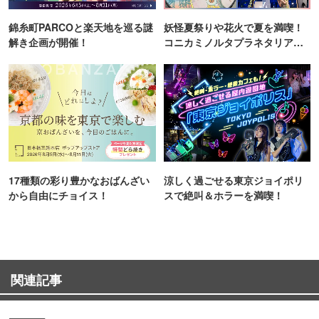
錦糸町PARCOと楽天地を巡る謎
妖怪夏祭りや花火で夏を満喫！
解き企画が開催！
コニカミノルタプラネタリア
TOKYO
17種類の彩り豊かなおばんざい
涼しく過ごせる東京ジョイポリ
から自由にチョイス！
スで絶叫＆ホラーを満喫！
関連記事