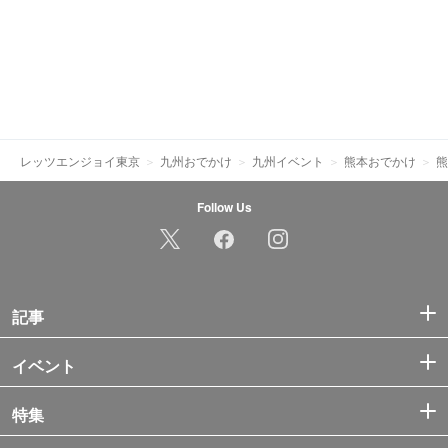
レッツエンジョイ東京
九州おでかけ
九州イベント
熊本おでかけ
熊
Follow Us
記事
イベント
特集