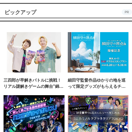
ピックアップ
PR
三四郎が早解きバトルに挑戦！
細田守監督作品ゆかりの地を巡
リアル謎解きゲームの舞台"錦糸
って限定グッズがもらえるチャ
町PARCO・楽天地"を巡る！
ンス！