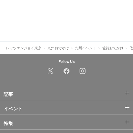
レッツエンジョイ東京
九州おでかけ
九州イベント
佐賀おでかけ
佐
Follow Us
記事
イベント
特集