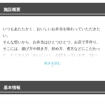
施設概要
いつもあたたかく、おいしいお弁当を味わっていただきた
い。
そんな想いから、お弁当はひとつひとつ、お店で手作り。
そこには、揚げ方や焼き方、炒め方、煮方などにこだわっ
た、たくさんの「おいしい！」が詰まっています。“ほっ
と”できるお弁当で、“もっと”お客様を笑顔にする。これか
続きを読む
らも、そんなお弁当をお届けします。
基本情報