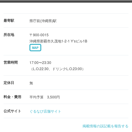
どれを頼んで良いか迷ったときは、、
■名物！熟成厚切り牛舌炭火焼！
最寄駅
県庁前(沖縄県)駅
■大とろ炙り〆鯖
所在地
〒900-0015
etc
沖縄県那覇市久茂地1-2-1 Y’sビル1B
MAP
個室席のほか、ゆったりくつろげるソファー席、お一人様
でもお気軽にご来店頂けるカウンター席もございます。
営業時間
17:00〜23:30
壷屋に3号店目「サンサンマル琉炭」もOPENしました！
（L.O.22:30、ドリンクL.O.23:00）
今日も明日も皆様のご来店をお待ちしております！！
定休日
無
※当店はインボイス制度『適格請求書発行事業者』です。
料金・費用
平均予算 3,500円
公式サイト
ぐるなび店舗サイト
掲載情報の誤記載を報告する