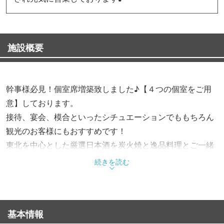
施設概要
幹事様必見！個室席増築致しました♪【４つの個室をご用
意】しております。
接待、宴会、模合といったシチュエーションでももちろん
観光のお客様にもおすすめです！
東北を中心とした厳選日本酒を炭火焼と逸品料理とご一緒
にご堪能ください♪
続きを読む
コースは全5種類！
すべて2時間30分飲み放題付き。ビールはもちろん、焼
基本情報
酎、梅酒、泡盛、ハイボール、カクテルも飲み放題！