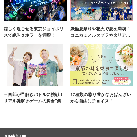
涼しく過ごせる東京ジョイポリ
妖怪夏祭りや花火で夏を満喫！
スで絶叫＆ホラーを満喫！
コニカミノルタプラネタリア
TOKYO
三四郎が早解きバトルに挑戦！
17種類の彩り豊かなおばんざい
リアル謎解きゲームの舞台"錦糸
から自由にチョイス！
町PARCO・楽天地"を巡る！
関連記事