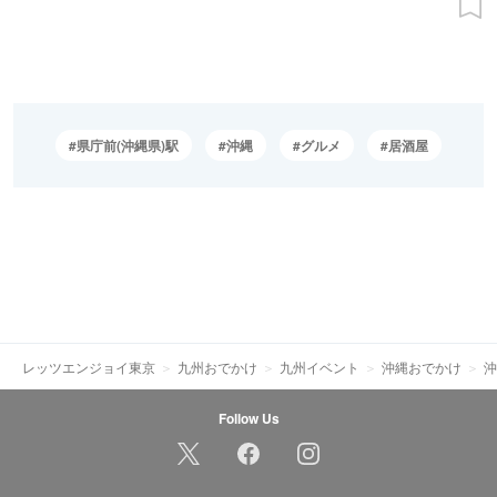
県庁前(沖縄県)駅
沖縄
グルメ
居酒屋
レッツエンジョイ東京
九州おでかけ
九州イベント
沖縄おでかけ
沖
Follow Us