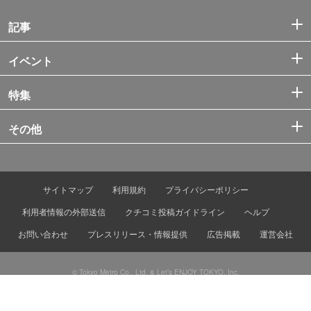
記事
イベント
特集
その他
サイトマップ
利用規約
プライバシーポリシー
利用者情報の外部送信
クチコミ投稿ガイドライン
ヘルプ
お問い合わせ
プレスリリース・情報提供
広告掲載
運営会社
© Tokyo Metro Co., Ltd. & Let’s ENJOY TOKYO, Inc.