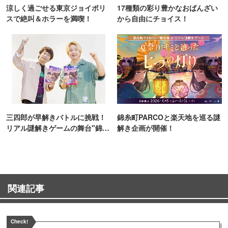
涼しく過ごせる東京ジョイポリ
17種類の彩り豊かなおばんざい
スで絶叫＆ホラーを満喫！
から自由にチョイス！
三四郎が早解きバトルに挑戦！
錦糸町PARCOと楽天地を巡る謎
リアル謎解きゲームの舞台"錦糸
解き企画が開催！
町PARCO・楽天地"を巡る！
関連記事
Check!