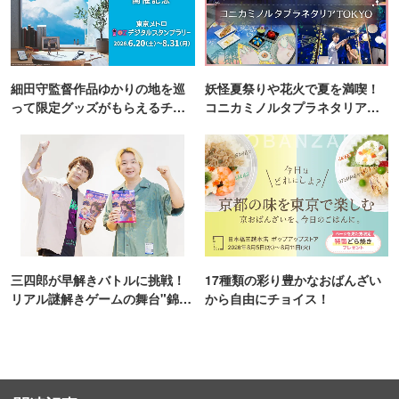
細田守監督作品ゆかりの地を巡
妖怪夏祭りや花火で夏を満喫！
って限定グッズがもらえるチャ
コニカミノルタプラネタリア
ンス！
TOKYO
三四郎が早解きバトルに挑戦！
17種類の彩り豊かなおばんざい
リアル謎解きゲームの舞台"錦糸
から自由にチョイス！
町PARCO・楽天地"を巡る！