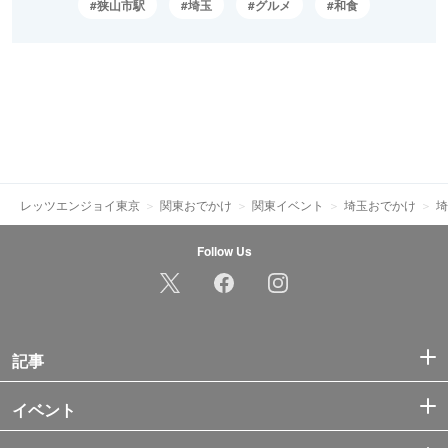
狭山市駅
埼玉
グルメ
和食
レッツエンジョイ東京
関東おでかけ
関東イベント
埼玉おでかけ
埼
Follow Us
記事
イベント