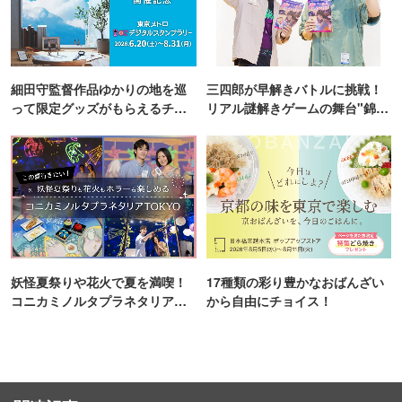
細田守監督作品ゆかりの地を巡
三四郎が早解きバトルに挑戦！
って限定グッズがもらえるチャ
リアル謎解きゲームの舞台"錦糸
ンス！
町PARCO・楽天地"を巡る！
妖怪夏祭りや花火で夏を満喫！
17種類の彩り豊かなおばんざい
コニカミノルタプラネタリア
から自由にチョイス！
TOKYO