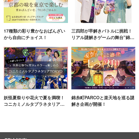
17種類の彩り豊かなおばんざい
三四郎が早解きバトルに挑戦！
から自由にチョイス！
リアル謎解きゲームの舞台"錦糸
町PARCO・楽天地"を巡る！
妖怪夏祭りや花火で夏を満喫！
錦糸町PARCOと楽天地を巡る謎
コニカミノルタプラネタリア
解き企画が開催！
TOKYO