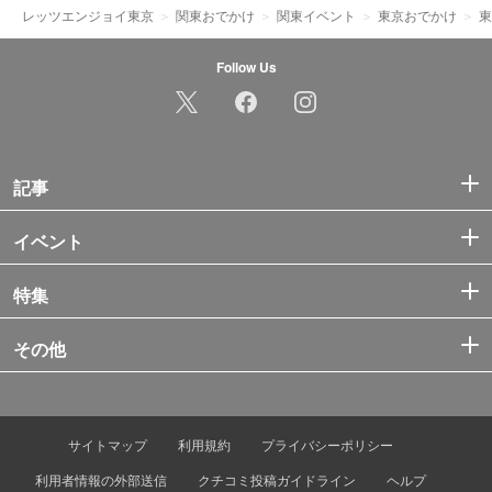
レッツエンジョイ東京
関東おでかけ
関東イベント
東京おでかけ
東
Follow Us
記事
イベント
特集
その他
サイトマップ
利用規約
プライバシーポリシー
利用者情報の外部送信
クチコミ投稿ガイドライン
ヘルプ