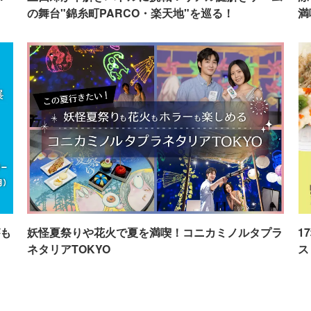
の舞台"錦糸町PARCO・楽天地"を巡る！
満
も
妖怪夏祭りや花火で夏を満喫！コニカミノルタプラ
1
ネタリアTOKYO
ス