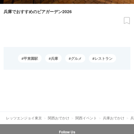
兵庫でおすすめのビアガーデン2026
甲東園駅
兵庫
グルメ
レストラン
レッツエンジョイ東京
関西おでかけ
関西イベント
兵庫おでかけ
兵
Follow Us