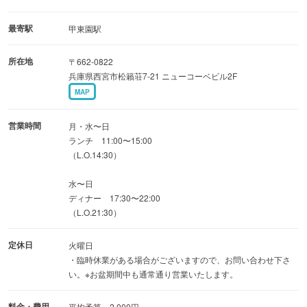
ります。
ランチご来店予定のお客様はご了承のほどお願い申し上げ
最寄駅
甲東園駅
ます。
所在地
〒662-0822
《お電話・DM》
兵庫県西宮市松籟荘7-21 ニューコーベビル2F
接客中などでお電話やDMに対応できない場合がございま
MAP
す。ご了承のほどお願い申し上げます。
営業時間
月・水〜日
営業時間、営業日の最新情報はお電話、ブログ、
ランチ 11:00〜15:00
（L.O.14:30）
instagram、facebook、X（twitter）等でご確認下さい
水〜日
ディナー 17:30〜22:00
（L.O.21:30）
定休日
火曜日
・臨時休業がある場合がございますので、お問い合わせ下さ
い。※お盆期間中も通常通り営業いたします。
料金・費用
平均予算 2,000円