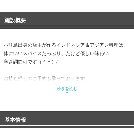
施設概要
バリ島出身の店主が作るインドネシア＆アジアン料理は、
体にいいスパイスたっぷり、だけど優しい味わい
辛さ調節可です（＾＾）/
お持ち帰りのご予約も承っております
ほとんどのお料理がお持ち帰りいただけます
続きを読む
ぜひお店の味をご自宅でお楽しみください
【ご案内】
基本情報
《ランチタイムの騒音について》
ビル1階の内装工事中につき時折大きな騒音が発生してお