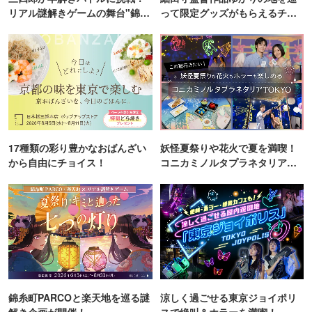
リアル謎解きゲームの舞台"錦糸
って限定グッズがもらえるチャ
町PARCO・楽天地"を巡る！
ンス！
17種類の彩り豊かなおばんざい
妖怪夏祭りや花火で夏を満喫！
から自由にチョイス！
コニカミノルタプラネタリア
TOKYO
錦糸町PARCOと楽天地を巡る謎
涼しく過ごせる東京ジョイポリ
解き企画が開催！
スで絶叫＆ホラーを満喫！