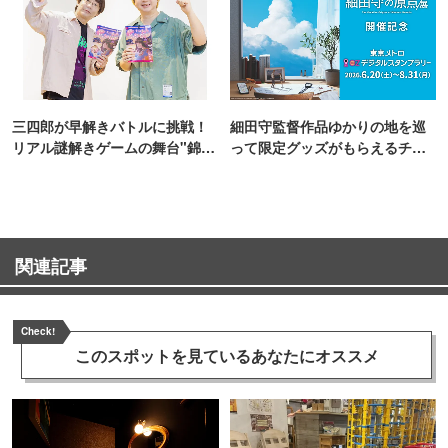
三四郎が早解きバトルに挑戦！
細田守監督作品ゆかりの地を巡
リアル謎解きゲームの舞台"錦糸
って限定グッズがもらえるチャ
町PARCO・楽天地"を巡る！
ンス！
関連記事
Check!
このスポットを見ている
あなたにオススメ