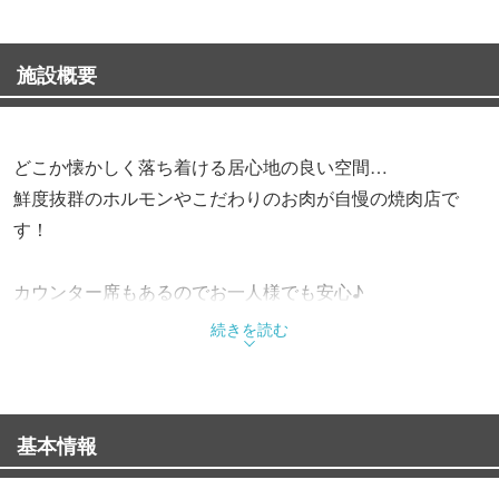
施設概要
どこか懐かしく落ち着ける居心地の良い空間…
鮮度抜群のホルモンやこだわりのお肉が自慢の焼肉店で
す！
カウンター席もあるのでお一人様でも安心♪
続きを読む
★☆オススメメニュー☆★
【六時間コトコト煮込んだ】とろとろ豚足
【名物】こく旨塩もつ煮込み
基本情報
赤から小腸
ネギ塩にんにくのがつ芯