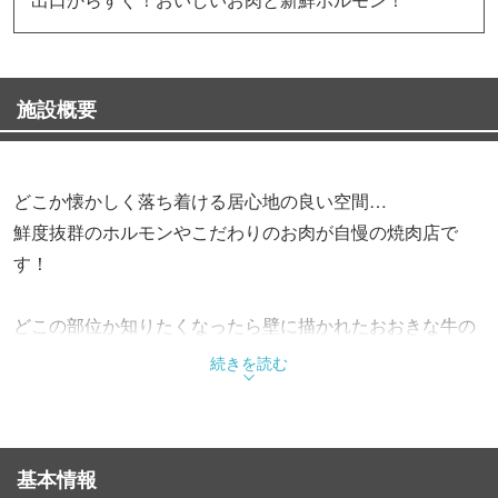
施設概要
どこか懐かしく落ち着ける居心地の良い空間…
鮮度抜群のホルモンやこだわりのお肉が自慢の焼肉店で
す！
どこの部位か知りたくなったら壁に描かれたおおきな牛の
絵でチェック♪
続きを読む
★☆オススメメニュー☆★
【六時間コトコト煮込んだ】とろとろ豚足
基本情報
【名物】こく旨塩もつ煮込み