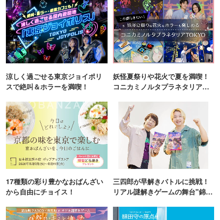
涼しく過ごせる東京ジョイポリ
妖怪夏祭りや花火で夏を満喫！
スで絶叫＆ホラーを満喫！
コニカミノルタプラネタリア
TOKYO
17種類の彩り豊かなおばんざい
三四郎が早解きバトルに挑戦！
から自由にチョイス！
リアル謎解きゲームの舞台"錦糸
町PARCO・楽天地"を巡る！