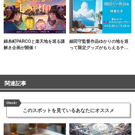
錦糸町PARCOと楽天地を巡る謎
細田守監督作品ゆかりの地を巡
解き企画が開催！
って限定グッズがもらえるチャ
ンス！
関連記事
Check!
このスポットを見ている
あなたにオススメ