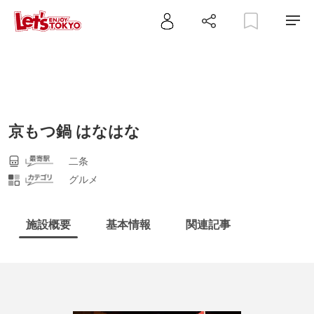
京もつ鍋 はなはな
二条
グルメ
施設概要
基本情報
関連記事