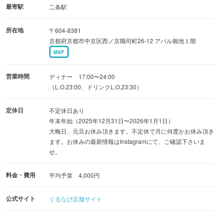
最寄駅
二条駅
店内クーラー効いております。
所在地
〒604-8381
京都府京都市中京区西ノ京職司町26-12 アパル御池１階
MAP
〜宴会承り中〜
営業時間
ディナー 17:00〜24:00
（L.O.23:00、ドリンクL.O.23:30）
定休日
不定休日あり
年末年始（2025年12月31日〜2026年1月1日）
『もつ鍋』で大切なお食事のお時間を笑顔に！
大晦日、元旦お休み頂きます。不定休で月に何度かお休み頂き
ます。お休みの最新情報はInstagramにて、ご確認下さいま
せ。
料金・費用
平均予算 4,000円
公式サイト
ぐるなび店舗サイト