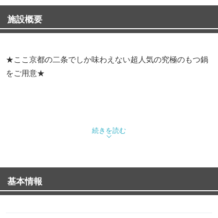
施設概要
★ここ京都の二条でしか味わえない超人気の究極のもつ鍋
をご用意★
二条駅徒歩1分。初夏にぴったりの「京山椒もつ鍋」「辛
続きを読む
鍋」「カレーもつ鍋」が登場！ぷりぷりの新鮮な黒毛和牛
もつと京の旨みを、レモンサワーや翠ジンソーダと一緒
に。歓迎会・仕事帰り・夏のスタミナ飯にもぜひ「京もつ
基本情報
鍋はなはな」へ。