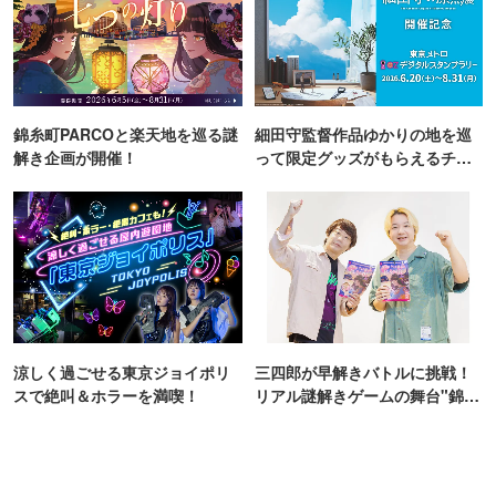
錦糸町PARCOと楽天地を巡る謎
細田守監督作品ゆかりの地を巡
解き企画が開催！
って限定グッズがもらえるチャ
ンス！
涼しく過ごせる東京ジョイポリ
三四郎が早解きバトルに挑戦！
スで絶叫＆ホラーを満喫！
リアル謎解きゲームの舞台"錦糸
町PARCO・楽天地"を巡る！