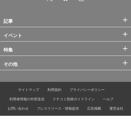
記事
イベント
特集
その他
サイトマップ
利用規約
プライバシーポリシー
利用者情報の外部送信
クチコミ投稿ガイドライン
ヘルプ
お問い合わせ
プレスリリース・情報提供
広告掲載
運営会社
© Tokyo Metro Co., Ltd. & Let’s ENJOY TOKYO, Inc.