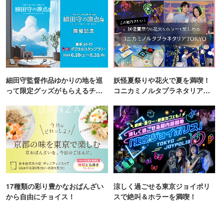
細田守監督作品ゆかりの地を巡
妖怪夏祭りや花火で夏を満喫！
って限定グッズがもらえるチャ
コニカミノルタプラネタリア
ンス！
TOKYO
17種類の彩り豊かなおばんざい
涼しく過ごせる東京ジョイポリ
から自由にチョイス！
スで絶叫＆ホラーを満喫！