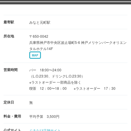
最寄駅
みなと元町駅
所在地
〒650-0042
兵庫県神戸市中央区波止場町5-6 神戸メリケンパークオリエン
タルホテル14F
MAP
営業時間
バー 18:00〜24:00
（L.O.23:30、ドリンクL.O.23:30）
※ラストオーダー 一部商品を除く
喫茶 12：00〜18：00 ※ラストオーダー 17：30
定休日
無
料金・費用
平均予算 3,500円
公式サイト
ぐるなび店舗サイト