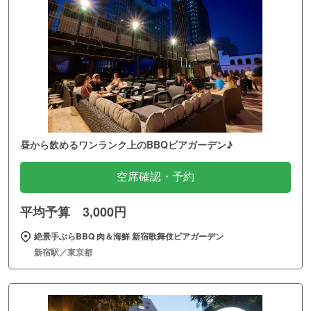
昼から飲めるワンランク上のBBQビアガーデン♪
空席確認・予約
平均予算 3,000円
絶景手ぶらBBQ 肉＆海鮮 新宿歌舞伎ビアガーデン
新宿駅／東京都