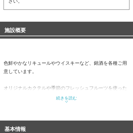
さい。
施設概要
色鮮やかなリキュールやウイスキーなど、銘酒を各種ご用
意しています。
オリジナルカクテルや季節のフレッシュフルーツを使った
こだわりのカクテルもおすすめです。
続きを読む
神戸の夜景と共に、“大人のバータイム”をお楽しみくださ
い。
基本情報