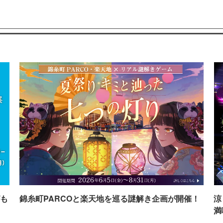
も
錦糸町PARCOと楽天地を巡る謎解き企画が開催！
涼
満