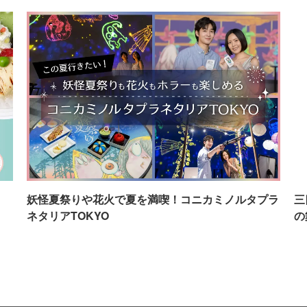
イ
妖怪夏祭りや花火で夏を満喫！コニカミノルタプラ
三
ネタリアTOKYO
の