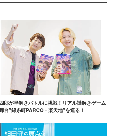
四郎が早解きバトルに挑戦！リアル謎解きゲーム
舞台"錦糸町PARCO・楽天地"を巡る！