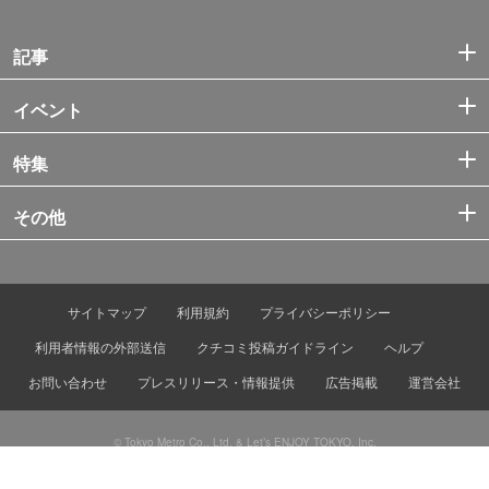
記事
イベント
特集
その他
サイトマップ
利用規約
プライバシーポリシー
利用者情報の外部送信
クチコミ投稿ガイドライン
ヘルプ
お問い合わせ
プレスリリース・情報提供
広告掲載
運営会社
© Tokyo Metro Co., Ltd. & Let’s ENJOY TOKYO, Inc.