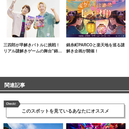
三四郎が早解きバトルに挑戦！
錦糸町PARCOと楽天地を巡る謎
リアル謎解きゲームの舞台"錦糸
解き企画が開催！
町PARCO・楽天地"を巡る！
関連記事
Check!
このスポットを見ている
あなたにオススメ