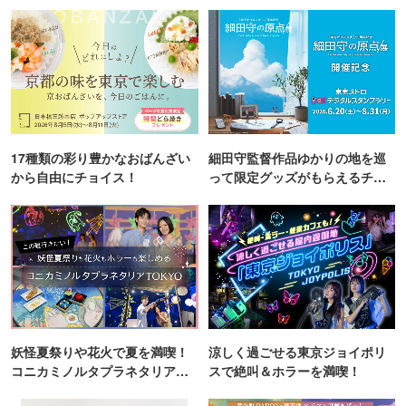
17種類の彩り豊かなおばんざい
細田守監督作品ゆかりの地を巡
から自由にチョイス！
って限定グッズがもらえるチャ
ンス！
妖怪夏祭りや花火で夏を満喫！
涼しく過ごせる東京ジョイポリ
コニカミノルタプラネタリア
スで絶叫＆ホラーを満喫！
TOKYO