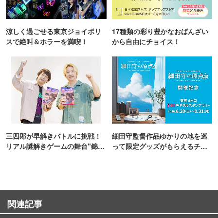
涼しく過ごせる東京ジョイポリ
17種類の彩り豊かなおばんざい
スで絶叫＆ホラーを満喫！
から自由にチョイス！
三四郎が早解きバトルに挑戦！
細田守監督作品ゆかりの地を巡
リアル謎解きゲームの舞台"錦糸
って限定グッズがもらえるチャ
町PARCO・楽天地"を巡る！
ンス！
関連記事