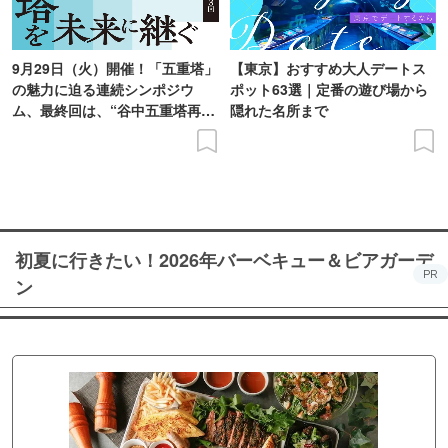
9月29日（火）開催！「五重塔」
【東京】おすすめ大人デートス
の魅力に迫る連続シンポジウ
ポット63選｜定番の遊び場から
ム、最終回は、“谷中五重塔再建
隠れた名所まで
の意義を語り合う”がテーマ
初夏に行きたい！2026年バーベキュー＆ビアガーデ
PR
ン