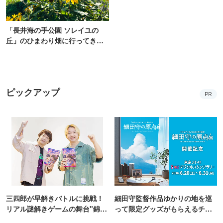
「長井海の手公園 ソレイユの
丘」のひまわり畑に行ってき
た！ひまわりグルメも堪能
【2026】
ピックアップ
PR
三四郎が早解きバトルに挑戦！
細田守監督作品ゆかりの地を巡
リアル謎解きゲームの舞台"錦糸
って限定グッズがもらえるチャ
町PARCO・楽天地"を巡る！
ンス！