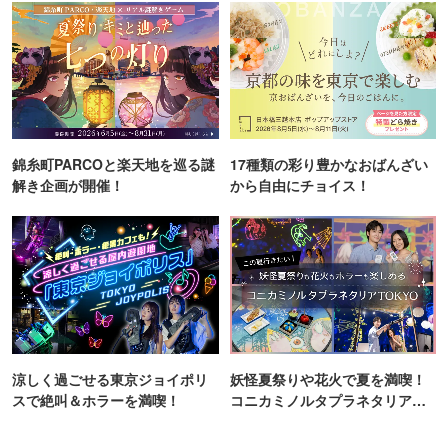
錦糸町PARCOと楽天地を巡る謎
17種類の彩り豊かなおばんざい
解き企画が開催！
から自由にチョイス！
涼しく過ごせる東京ジョイポリ
妖怪夏祭りや花火で夏を満喫！
スで絶叫＆ホラーを満喫！
コニカミノルタプラネタリア
TOKYO