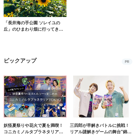
「長井海の手公園 ソレイユの
丘」のひまわり畑に行ってき
た！ひまわりグルメも堪能
【2026】
ピックアップ
PR
妖怪夏祭りや花火で夏を満喫！
三四郎が早解きバトルに挑戦！
コニカミノルタプラネタリア
リアル謎解きゲームの舞台"錦糸