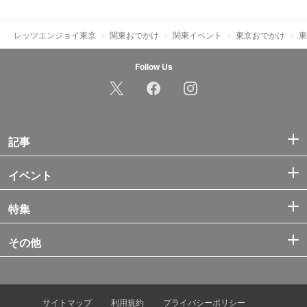
レッツエンジョイ東京
関東おでかけ
関東イベント
東京おでかけ
東
Follow Us
記事
イベント
特集
その他
サイトマップ
利用規約
プライバシーポリシー