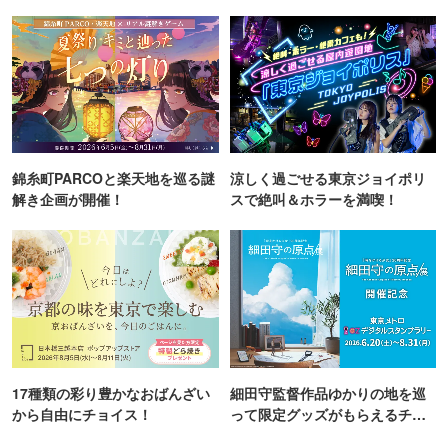
TOKYO
町PARCO・楽天地"を巡る！
錦糸町PARCOと楽天地を巡る謎
涼しく過ごせる東京ジョイポリ
解き企画が開催！
スで絶叫＆ホラーを満喫！
17種類の彩り豊かなおばんざい
細田守監督作品ゆかりの地を巡
から自由にチョイス！
って限定グッズがもらえるチャ
ンス！