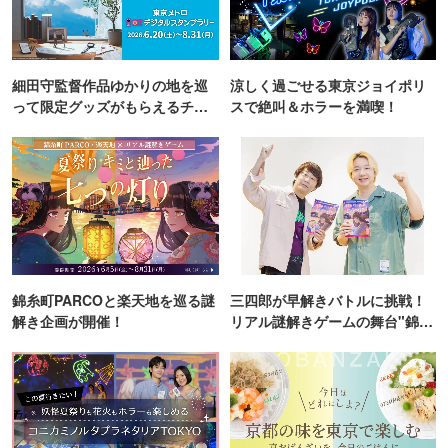
細田守監督作品ゆかりの地を巡
涼しく過ごせる東京ジョイポリ
って限定グッズがもらえるチャ
スで絶叫＆ホラーを満喫！
ンス！
錦糸町PARCOと楽天地を巡る謎
三四郎が早解きバトルに挑戦！
解き企画が開催！
リアル謎解きゲームの舞台"錦糸
町PARCO・楽天地"を巡る！