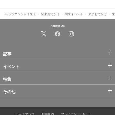
レッツエンジョイ東京
関東おでかけ
関東イベント
東京おでかけ
東
Follow Us
記事
イベント
特集
その他
サイトマップ
利用規約
プライバシーポリシー