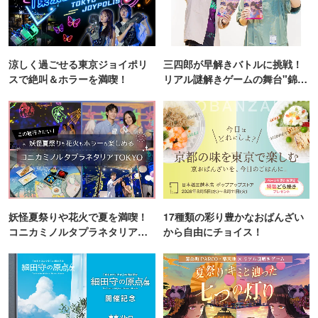
涼しく過ごせる東京ジョイポリ
三四郎が早解きバトルに挑戦！
スで絶叫＆ホラーを満喫！
リアル謎解きゲームの舞台"錦糸
町PARCO・楽天地"を巡る！
妖怪夏祭りや花火で夏を満喫！
17種類の彩り豊かなおばんざい
コニカミノルタプラネタリア
から自由にチョイス！
TOKYO