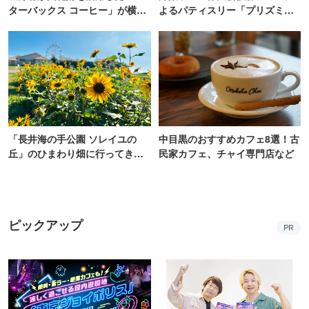
ターバックス コーヒー」が横
よるパティスリー「プリズミッ
浜・海の公園にオープン
ク」青山にオープン
「長井海の手公園 ソレイユの
中目黒のおすすめカフェ8選！古
丘」のひまわり畑に行ってき
民家カフェ、チャイ専門店など
た！ひまわりグルメも堪能
【2026】
ピックアップ
PR