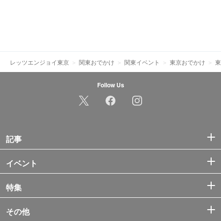
レッツエンジョイ東京
関東おでかけ
関東イベント
東京おでかけ
東
Follow Us
記事
イベント
特集
その他