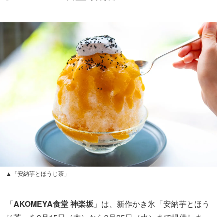
▲「安納芋とほうじ茶」
「
AKOMEYA食堂 神楽坂
」は、新作かき氷「安納芋とほう