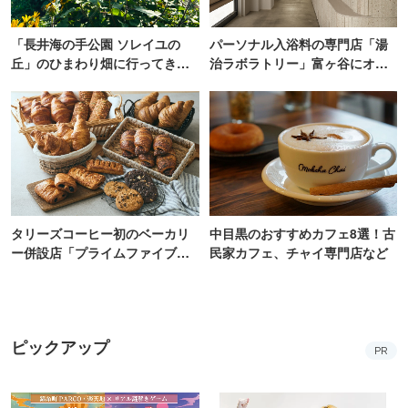
「長井海の手公園 ソレイユの
パーソナル入浴料の専門店「湯
丘」のひまわり畑に行ってき
治ラボラトリー」富ヶ谷にオー
た！ひまわりグルメも堪能
プン！100通り以上から自由にカ
【2026】
スタム
タリーズコーヒー初のベーカリ
中目黒のおすすめカフェ8選！古
ー併設店「プライムファイブ」
民家カフェ、チャイ専門店など
新宿にオープン
ピックアップ
PR