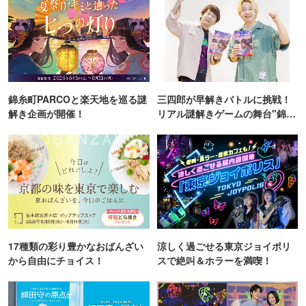
錦糸町PARCOと楽天地を巡る謎
三四郎が早解きバトルに挑戦！
解き企画が開催！
リアル謎解きゲームの舞台"錦糸
町PARCO・楽天地"を巡る！
17種類の彩り豊かなおばんざい
涼しく過ごせる東京ジョイポリ
から自由にチョイス！
スで絶叫＆ホラーを満喫！