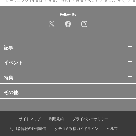
レッツエンジョイ東京
関東おでかけ
関東イベント
東京おでかけ
東
Follow Us
記事
イベント
特集
その他
サイトマップ
利用規約
プライバシーポリシー
利用者情報の外部送信
クチコミ投稿ガイドライン
ヘルプ