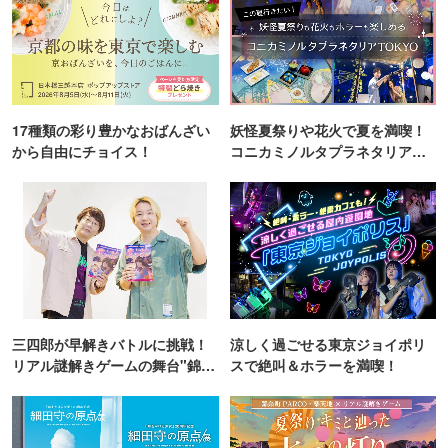
17種類の彩り豊かなおばんざい
妖怪夏祭りや花火で夏を満喫！
から自由にチョイス！
コニカミノルタプラネタリア
TOKYO
三四郎が早解きバトルに挑戦！
涼しく過ごせる東京ジョイポリ
リアル謎解きゲームの舞台"錦糸
スで絶叫＆ホラーを満喫！
町PARCO・楽天地"を巡る！