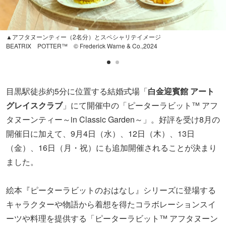
▲アフタヌーンティー（2名分）とスペシャリテイメージ
BEATRIX POTTER™ © Frederick Warne & Co.,2024
目黒駅徒歩約5分に位置する結婚式場「
白金迎賓館 アート
グレイスクラブ
」にて開催中の「ピーターラビット™ アフ
タヌーンティー～in Classic Garden～」。好評を受け8月の
開催日に加えて、9月4日（水）、12日（木）、13日
（金）、16日（月・祝）にも追加開催されることが決まり
ました。
絵本『ピーターラビットのおはなし』シリーズに登場する
キャラクターや物語から着想を得たコラボレーションスイ
ーツや料理を提供する「ピーターラビット™ アフタヌーン