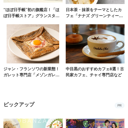
“ほぼ日手帳”初の旗艦店！「ほ
日本茶・抹茶をテーマとしたカ
ぼ日手帳ストア」グランスタ東
フェ「ナナズ グリーンティー」
京にオープン
新店が自由が丘にオープン
ジャン・フランソワの新業態！
中目黒のおすすめカフェ8選！古
ガレット専門店「メゾンガレッ
民家カフェ、チャイ専門店など
ト」有楽町にオープン
ピックアップ
PR