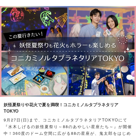
妖怪夏祭りや花火で夏を満喫！コニカミノルタプラネタリア
TOKYO
9月27日(日)まで、コニカミノルタプラネタリアTOKYOにて
『水木しげるの妖怪夏祭り～88のあやしい星座たち～』が開催
中！360度のドーム空間に広がる88の星座が、鬼太郎をはじめ