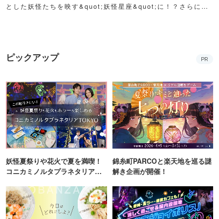
とした妖怪たちを映す&quot;妖怪星座&quot;に！？さらに例
年人気の夏祭り屋台も妖怪仕様で登場！怪しくもどこか愛らし
い妖怪たちが潜む不思議な空間に、ぜひ訪れてみて！
ピックアップ
PR
妖怪夏祭りや花火で夏を満喫！
錦糸町PARCOと楽天地を巡る謎
コニカミノルタプラネタリア
解き企画が開催！
TOKYO