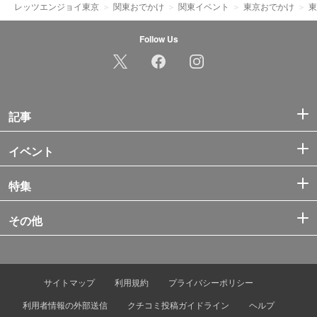
レッツエンジョイ東京
関東おでかけ
関東イベント
東京おでかけ
東
Follow Us
記事
イベント
特集
その他
サイトマップ
利用規約
プライバシーポリシー
利用者情報の外部送信
クチコミ投稿ガイドライン
ヘルプ