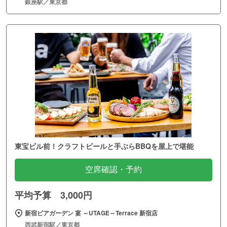
銀座駅／東京都
東宝ビル前！クラフトビールと手ぶらBBQを屋上で堪能
空席確認・予約
平均予算 3,000円
新宿ビアガーデン 宴 ～UTAGE～Terrace 新宿店
西武新宿駅／東京都