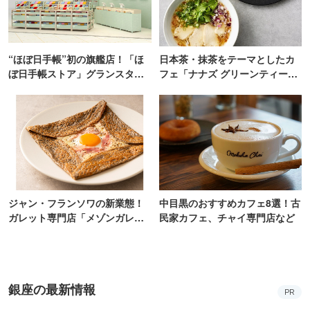
“ほぼ日手帳”初の旗艦店！「ほ
日本茶・抹茶をテーマとしたカ
ぼ日手帳ストア」グランスタ東
フェ「ナナズ グリーンティー」
京にオープン
新店が自由が丘にオープン
ジャン・フランソワの新業態！
中目黒のおすすめカフェ8選！古
ガレット専門店「メゾンガレッ
民家カフェ、チャイ専門店など
ト」有楽町にオープン
銀座の最新情報
PR