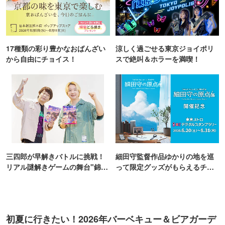
17種類の彩り豊かなおばんざい
涼しく過ごせる東京ジョイポリ
から自由にチョイス！
スで絶叫＆ホラーを満喫！
三四郎が早解きバトルに挑戦！
細田守監督作品ゆかりの地を巡
リアル謎解きゲームの舞台"錦糸
って限定グッズがもらえるチャ
町PARCO・楽天地"を巡る！
ンス！
初夏に行きたい！2026年バーベキュー＆ビアガーデ