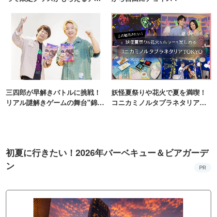
ンス！
三四郎が早解きバトルに挑戦！
妖怪夏祭りや花火で夏を満喫！
リアル謎解きゲームの舞台"錦糸
コニカミノルタプラネタリア
町PARCO・楽天地"を巡る！
TOKYO
初夏に行きたい！2026年バーベキュー＆ビアガーデ
ン
PR