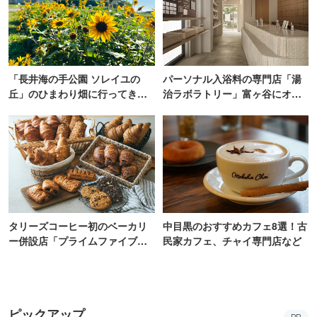
「長井海の手公園 ソレイユの
パーソナル入浴料の専門店「湯
丘」のひまわり畑に行ってき
治ラボラトリー」富ヶ谷にオー
た！ひまわりグルメも堪能
プン！100通り以上から自由にカ
【2026】
スタム
タリーズコーヒー初のベーカリ
中目黒のおすすめカフェ8選！古
ー併設店「プライムファイブ」
民家カフェ、チャイ専門店など
新宿にオープン
ピックアップ
PR