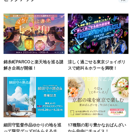
錦糸町PARCOと楽天地を巡る謎
涼しく過ごせる東京ジョイポリ
解き企画が開催！
スで絶叫＆ホラーを満喫！
細田守監督作品ゆかりの地を巡
17種類の彩り豊かなおばんざい
って限定グッズがもらえるチャ
から自由にチョイス！