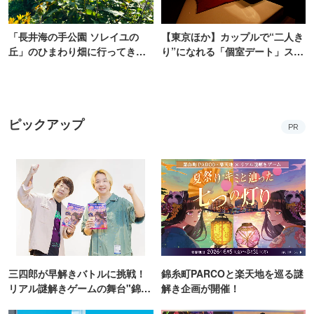
「長井海の手公園 ソレイユの
【東京ほか】カップルで“二人き
丘」のひまわり畑に行ってき
り”になれる「個室デート」スポ
た！ひまわりグルメも堪能
ット10選
【2026】
ピックアップ
PR
三四郎が早解きバトルに挑戦！
錦糸町PARCOと楽天地を巡る謎
リアル謎解きゲームの舞台"錦糸
解き企画が開催！
町PARCO・楽天地"を巡る！