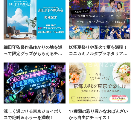
細田守監督作品ゆかりの地を巡
妖怪夏祭りや花火で夏を満喫！
って限定グッズがもらえるチャ
コニカミノルタプラネタリア
ンス！
TOKYO
涼しく過ごせる東京ジョイポリ
17種類の彩り豊かなおばんざい
スで絶叫＆ホラーを満喫！
から自由にチョイス！