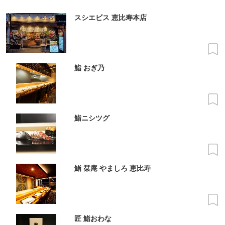
スシエビス 恵比寿本店
鮨 おぎ乃
鮨ニシツグ
鮨 栞庵 やましろ 恵比寿
匠 鮨おわな