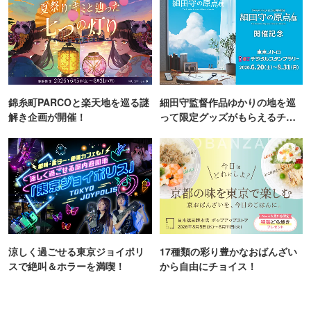
錦糸町PARCOと楽天地を巡る謎
細田守監督作品ゆかりの地を巡
解き企画が開催！
って限定グッズがもらえるチャ
ンス！
涼しく過ごせる東京ジョイポリ
17種類の彩り豊かなおばんざい
スで絶叫＆ホラーを満喫！
から自由にチョイス！