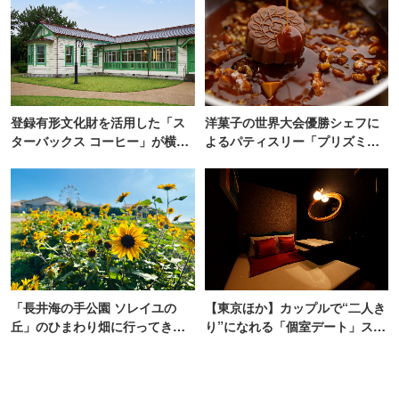
登録有形文化財を活用した「ス
洋菓子の世界大会優勝シェフに
ターバックス コーヒー」が横
よるパティスリー「プリズミッ
浜・海の公園にオープン
ク」青山にオープン
「長井海の手公園 ソレイユの
【東京ほか】カップルで“二人き
丘」のひまわり畑に行ってき
り”になれる「個室デート」スポ
た！ひまわりグルメも堪能
ット10選
【2026】