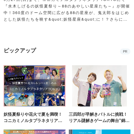
『水木しげるの妖怪夏祭り～88のあやしい星座たち～』が開催
中！360度のドーム空間に広がる88の星座が、鬼太郎をはじめ
とした妖怪たちを映す&quot;妖怪星座&quot;に！？さらに例
年人気の夏祭り屋台も妖怪仕様で登場！怪しくもどこか愛らし
い妖怪たちが潜む不思議な空間に、ぜひ訪れてみて！
ピックアップ
PR
妖怪夏祭りや花火で夏を満喫！
三四郎が早解きバトルに挑戦！
コニカミノルタプラネタリア
リアル謎解きゲームの舞台"錦糸
TOKYO
町PARCO・楽天地"を巡る！