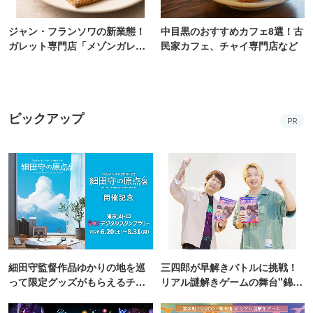
ジャン・フランソワの新業態！
中目黒のおすすめカフェ8選！古
ガレット専門店「メゾンガレッ
民家カフェ、チャイ専門店など
ト」有楽町にオープン
ピックアップ
PR
細田守監督作品ゆかりの地を巡
三四郎が早解きバトルに挑戦！
って限定グッズがもらえるチャ
リアル謎解きゲームの舞台"錦糸
ンス！
町PARCO・楽天地"を巡る！