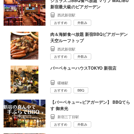
シュラスコBBQ食べ放題 マリブ MALIBU
新宿最大級のビアガーデン
西武新宿駅
おすすめ
外飲み
肉＆海鮮食べ放題 新宿BBQビアガーデン
天空ルーフトップ
西武新宿駅
おすすめ
外飲み
バーベキューハウスTOKYO 新宿店
曙橋駅
おすすめ
BBQ
【バーベキュー×ビアガーデン】 BBQてら
す 御来光
新宿三丁目駅
おすすめ
外飲み