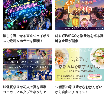
涼しく過ごせる東京ジョイポリ
錦糸町PARCOと楽天地を巡る謎
スで絶叫＆ホラーを満喫！
解き企画が開催！
妖怪夏祭りや花火で夏を満喫！
17種類の彩り豊かなおばんざい
コニカミノルタプラネタリア
から自由にチョイス！
TOKYO