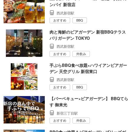
ンパイ 新宿店
西武新宿駅
おすすめ
BBQ
肉と海鮮のビアガーデン 新宿BBQテラス
バリガーデン TOKYO
西武新宿駅
おすすめ
外飲み
手ぶらBBQ食べ放題×ハワイアンビアガー
デン 天空グリル 新宿東口
西武新宿駅
おすすめ
BBQ
【バーベキュー×ビアガーデン】 BBQてら
す 御来光
新宿三丁目駅
おすすめ
外飲み
BBQ食べ放題＆ビアガーデン ブリーズガ