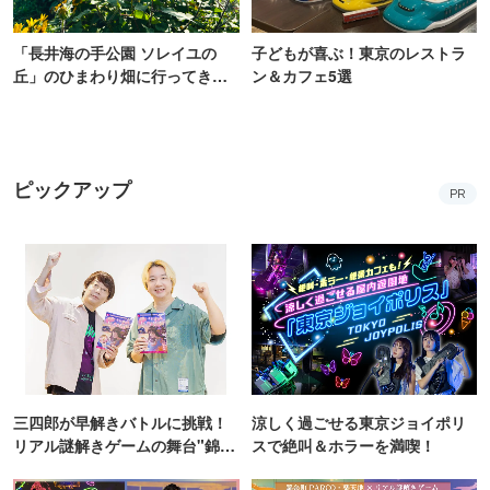
「長井海の手公園 ソレイユの
子どもが喜ぶ！東京のレストラ
丘」のひまわり畑に行ってき
ン＆カフェ5選
た！ひまわりグルメも堪能
【2026】
ピックアップ
PR
三四郎が早解きバトルに挑戦！
涼しく過ごせる東京ジョイポリ
リアル謎解きゲームの舞台"錦糸
スで絶叫＆ホラーを満喫！
町PARCO・楽天地"を巡る！