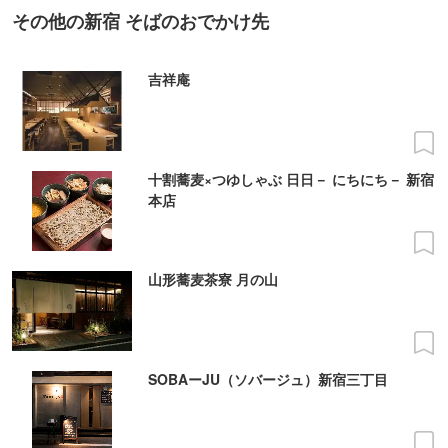
その他の新宿 そばのおでかけ先
吉祥庵
十割蕎麦×つゆしゃぶ 日日－ にちにち－ 新宿
本店
山形蕎麦茶寮 月の山
SOBAーJU（ソバージュ）新宿三丁目