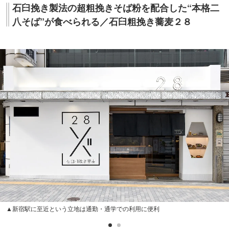
石臼挽き製法の超粗挽きそば粉を配合した“本格二
八そば”が食べられる／石臼粗挽き蕎麦２８
▲新宿駅に至近という立地は通勤・通学での利用に便利