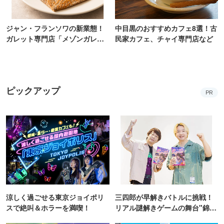
ジャン・フランソワの新業態！
中目黒のおすすめカフェ8選！古
ガレット専門店「メゾンガレッ
民家カフェ、チャイ専門店など
ト」有楽町にオープン
ピックアップ
PR
涼しく過ごせる東京ジョイポリ
三四郎が早解きバトルに挑戦！
スで絶叫＆ホラーを満喫！
リアル謎解きゲームの舞台"錦糸
町PARCO・楽天地"を巡る！