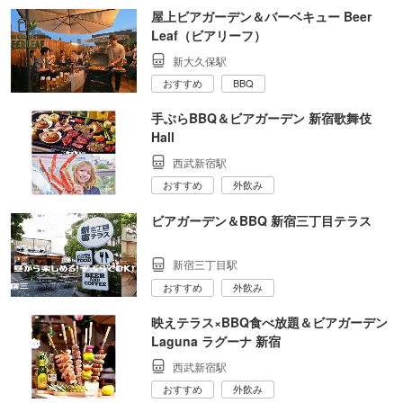
屋上ビアガーデン＆バーベキュー Beer
Leaf（ビアリーフ）
新大久保駅
おすすめ
BBQ
手ぶらBBQ＆ビアガーデン 新宿歌舞伎
Hall
西武新宿駅
おすすめ
外飲み
ビアガーデン＆BBQ 新宿三丁目テラス
新宿三丁目駅
おすすめ
外飲み
映えテラス×BBQ食べ放題＆ビアガーデン
Laguna ラグーナ 新宿
西武新宿駅
おすすめ
外飲み