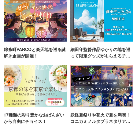
錦糸町PARCOと楽天地を巡る謎
細田守監督作品ゆかりの地を巡
解き企画が開催！
って限定グッズがもらえるチャ
ンス！
17種類の彩り豊かなおばんざい
妖怪夏祭りや花火で夏を満喫！
から自由にチョイス！
コニカミノルタプラネタリア
TOKYO