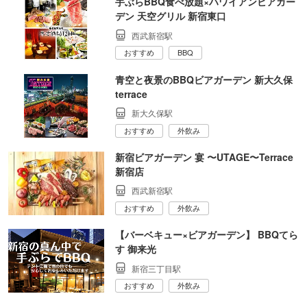
手ぶらBBQ食べ放題×ハワイアンビアガー
デン 天空グリル 新宿東口
西武新宿駅
おすすめ
BBQ
青空と夜景のBBQビアガーデン 新大久保
terrace
新大久保駅
おすすめ
外飲み
新宿ビアガーデン 宴 〜UTAGE〜Terrace
新宿店
西武新宿駅
おすすめ
外飲み
【バーベキュー×ビアガーデン】 BBQてら
す 御来光
新宿三丁目駅
おすすめ
外飲み