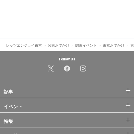
レッツエンジョイ東京
関東おでかけ
関東イベント
東京おでかけ
東
Follow Us
記事
イベント
特集