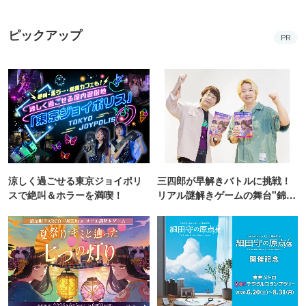
ピックアップ
PR
涼しく過ごせる東京ジョイポリ
三四郎が早解きバトルに挑戦！
スで絶叫＆ホラーを満喫！
リアル謎解きゲームの舞台"錦糸
町PARCO・楽天地"を巡る！