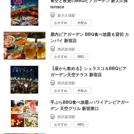
青空と夜景のBBQビアガーデン 新大久保
terrace
新大久保駅
おすすめ
外飲み
屋内ビアガーデン BBQ食べ放題＆貸切 カ
ンパイ 新宿店
西武新宿駅
おすすめ
BBQ
【昼から飲める】シュラスコ＆BBQビア
ガーデン天空テラス 新宿店
西武新宿駅
おすすめ
外飲み
手ぶらBBQ食べ放題×ハワイアンビアガー
デン 天空グリル 新宿東口
西武新宿駅
おすすめ
BBQ