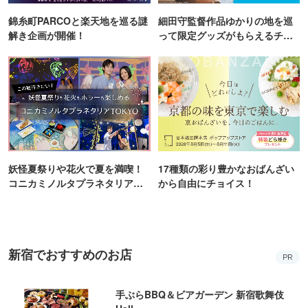
錦糸町PARCOと楽天地を巡る謎
細田守監督作品ゆかりの地を巡
解き企画が開催！
って限定グッズがもらえるチャ
ンス！
妖怪夏祭りや花火で夏を満喫！
17種類の彩り豊かなおばんざい
コニカミノルタプラネタリア
から自由にチョイス！
TOKYO
新宿でおすすめのお店
PR
手ぶらBBQ＆ビアガーデン 新宿歌舞伎