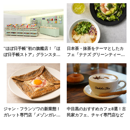
“ほぼ日手帳”初の旗艦店！「ほ
日本茶・抹茶をテーマとしたカ
ぼ日手帳ストア」グランスタ東
フェ「ナナズ グリーンティー」
京にオープン
新店が自由が丘にオープン
ジャン・フランソワの新業態！
中目黒のおすすめカフェ8選！古
ガレット専門店「メゾンガレッ
民家カフェ、チャイ専門店など
ト」有楽町にオープン