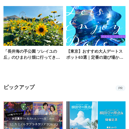
浜・海の公園にオープン
ク」青山にオープン
「長井海の手公園 ソレイユの
【東京】おすすめ大人デートス
丘」のひまわり畑に行ってき
ポット63選｜定番の遊び場から
た！ひまわりグルメも堪能
隠れた名所まで
【2026】
ピックアップ
PR