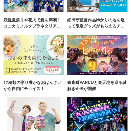
妖怪夏祭りや花火で夏を満喫！
細田守監督作品ゆかりの地を巡
コニカミノルタプラネタリア
って限定グッズがもらえるチャ
TOKYO
ンス！
17種類の彩り豊かなおばんざい
錦糸町PARCOと楽天地を巡る謎
から自由にチョイス！
解き企画が開催！