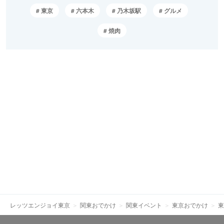
東京
六本木
乃木坂駅
グルメ
焼肉
レッツエンジョイ東京
関東おでかけ
関東イベント
東京おでかけ
東