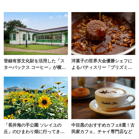
登録有形文化財を活用した「ス
洋菓子の世界大会優勝シェフに
ターバックス コーヒー」が横
よるパティスリー「プリズミッ
浜・海の公園にオープン
ク」青山にオープン
「長井海の手公園 ソレイユの
中目黒のおすすめカフェ8選！古
丘」のひまわり畑に行ってき
民家カフェ、チャイ専門店など
た！ひまわりグルメも堪能