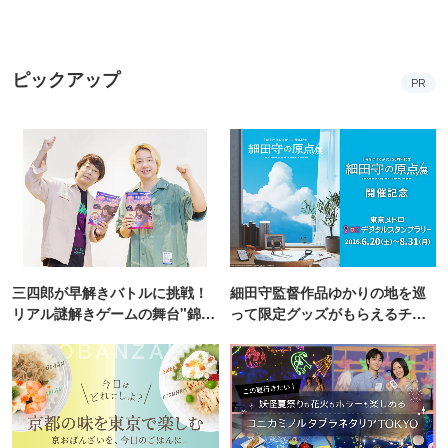
【2026】
ピックアップ
PR
三四郎が早解きバトルに挑戦！
細田守監督作品ゆかりの地を巡
リアル謎解きゲームの舞台"錦糸
って限定グッズがもらえるチャ
町PARCO・楽天地"を巡る！
ンス！