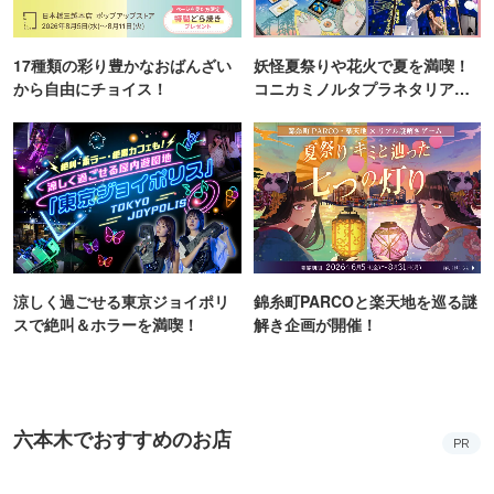
17種類の彩り豊かなおばんざい
妖怪夏祭りや花火で夏を満喫！
から自由にチョイス！
コニカミノルタプラネタリア
TOKYO
涼しく過ごせる東京ジョイポリ
錦糸町PARCOと楽天地を巡る謎
スで絶叫＆ホラーを満喫！
解き企画が開催！
六本木でおすすめのお店
PR