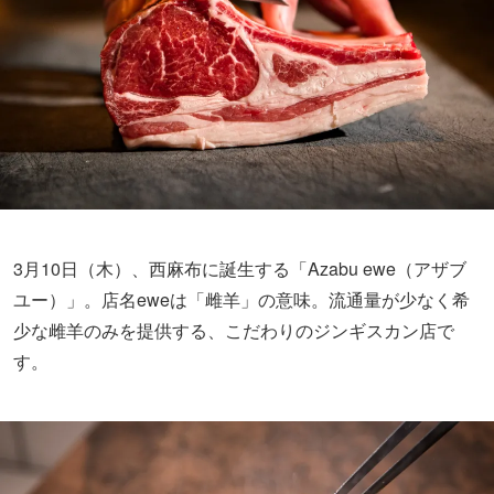
3月10日（木）、西麻布に誕生する「Azabu ewe（アザブ
ユー）」。店名eweは「雌羊」の意味。流通量が少なく希
少な雌羊のみを提供する、こだわりのジンギスカン店で
す。