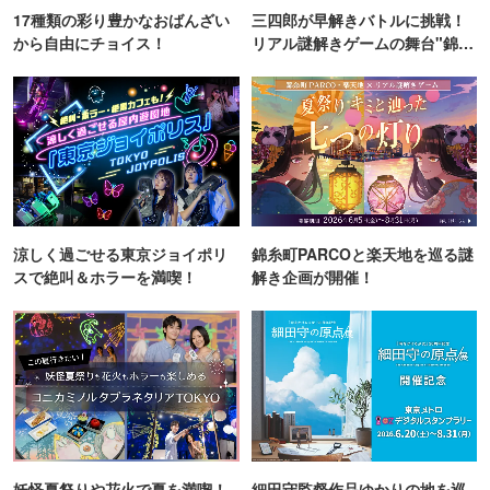
17種類の彩り豊かなおばんざい
三四郎が早解きバトルに挑戦！
から自由にチョイス！
リアル謎解きゲームの舞台"錦糸
町PARCO・楽天地"を巡る！
涼しく過ごせる東京ジョイポリ
錦糸町PARCOと楽天地を巡る謎
スで絶叫＆ホラーを満喫！
解き企画が開催！
妖怪夏祭りや花火で夏を満喫！
細田守監督作品ゆかりの地を巡