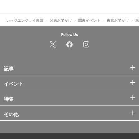
レッツエンジョイ東京
関東おでかけ
関東イベント
東京おでかけ
東
Follow Us
記事
イベント
特集
その他