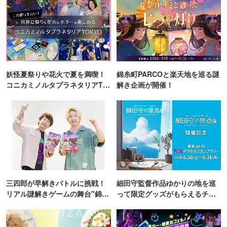
妖怪夏祭りや花火で夏を満喫！
錦糸町PARCOと楽天地を巡る謎
コニカミノルタプラネタリアTO
解き企画が開催！
KYO
三四郎が早解きバトルに挑戦！
細田守監督作品ゆかりの地を巡
リアル謎解きゲームの舞台"錦糸
って限定グッズがもらえるチャ
町PARCO・楽天地"を巡る！
ンス！