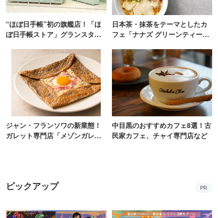
“ほぼ日手帳”初の旗艦店！「ほ
日本茶・抹茶をテーマとしたカ
ぼ日手帳ストア」グランスタ東
フェ「ナナズ グリーンティー」
京にオープン
新店が自由が丘にオープン
ジャン・フランソワの新業態！
中目黒のおすすめカフェ8選！古
ガレット専門店「メゾンガレッ
民家カフェ、チャイ専門店など
ト」有楽町にオープン
ピックアップ
PR